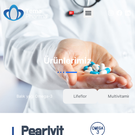
Ürünlerimiz
Balık yağı Omega-3
Lifeflor
Multivitamin t
Pearlvit