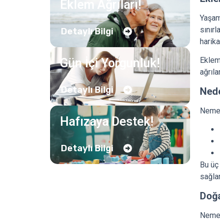
Eklem Ağrıları!
Yaşamı
sınırl
Detaylı Bilgi
harik
Eklem
Gün İçi Yorgunluk!
ağrıla
Detaylı Bilgi
Ned
Nemel
Hafızaya Destek!
Detaylı Bilgi
Bu üç
sağlar
Doğa
Nemel