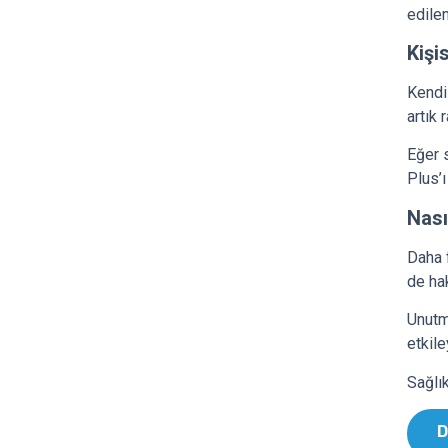
edilen
Kişi
Kendi
artık 
Eğer 
Plus’ı
Nası
Daha f
de hak
Unutma
etkile
Sağlık
D