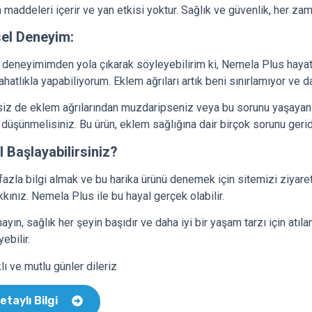
 maddeleri içerir ve yan etkisi yoktur. Sağlık ve güvenlik, her za
sel Deneyim:
 deneyimimden yola çıkarak söyleyebilirim ki, Nemela Plus hayatımı
rahatlıkla yapabiliyorum. Eklem ağrıları artık beni sınırlamıyor ve 
siz de eklem ağrılarından muzdaripseniz veya bu sorunu yaşayan 
 düşünmelisiniz. Bu ürün, eklem sağlığına dair birçok sorunu gerid
l Başlayabilirsiniz?
azla bilgi almak ve bu harika ürünü denemek için sitemizi ziyaret 
kınız. Nemela Plus ile bu hayal gerçek olabilir.
yın, sağlık her şeyin başıdır ve daha iyi bir yaşam tarzı için atıla
yebilir.
lı ve mutlu günler dileriz
etaylı Bilgi