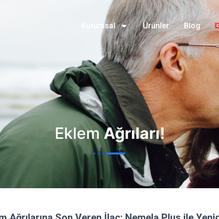
Kurumsal
Ürünler
Blog
Eklem
Ağrıları!
m Ağrılarına Son Veren İlaç: Nemela Plus ile Yeni