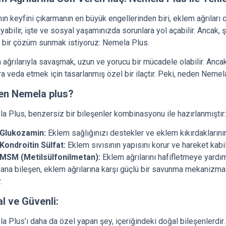
n keyfini çıkarmanın en büyük engellerinden biri, eklem ağrıları olab
ayabilir, işte ve sosyal yaşamınızda sorunlara yol açabilir. Ancak
a bir çözüm sunmak istiyoruz: Nemela Plus.
 ağrılarıyla savaşmak, uzun ve yorucu bir mücadele olabilir. Anc
ra veda etmek için tasarlanmış özel bir ilaçtır. Peki, neden Neme
en Nemela plus?
a Plus, benzersiz bir bileşenler kombinasyonu ile hazırlanmıştır:
Glukozamin:
Eklem sağlığınızı destekler ve eklem kıkırdaklarını
Kondroitin Sülfat:
Eklem sıvısının yapısını korur ve hareket kabiliy
MSM (Metilsülfonilmetan):
Eklem ağrılarını hafifletmeye yardımcı
 ana bileşen, eklem ağrılarına karşı güçlü bir savunma mekanizmas
.
l ve Güvenli:
a Plus’ı daha da özel yapan şey, içeriğindeki doğal bileşenlerd